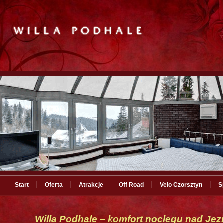
|
|
|
|
|
Start
Oferta
Atrakcje
Off Road
Velo Czorsztyn
S
Willa Podhale – komfort noclegu nad Je