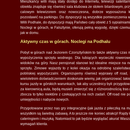
Mieszkańcy willi mają stały dostęp do Internetu, telewizji satelita
obiektu znajduje się również sala klubowa ze stołem bilardowym, prz
calowym telewizorem oraz nowoczesna, dobrze wyposażona 
pozostawić na parkingu. Do dyspozycji są wszystkie pomieszczenia 
Willi Podhale, do dyspozycji mają Państwo cały obiekt z 5 sypialniami,
Noclegi w górach, w Falsztynie, oferują pełną wygodę, dzięki czemu
jak w domu.
Aktywny czas w górach. Noclegi na Podhalu
Pobyt w górach nad Jeziorem Czorsztyńskim to także aktywny czas n
wypożyczenia sprzętu wodnego. Dla lubiących wycieczki rowerow
widoków na góry. Nasz pensjonat stanowi też idealne miejsce na n
sprzętu. Zimowe wyjazdy to z kolei okazja na odrobinę szaleńst
pobliskiej wypożyczalni. Organizujemy również wyprawy off road
wieloletnim doświadczeniem doskonale wiemy, jak organizować takie
kursu jazdy w górskich warunkach, tak aby uczestnicy byli przygot
za kierownicą auta, będą musieli zmierzyć się z różnorodnością tras
zbocza to tylko niektóre z czekających na nich zadań. Off road nie 
umiejętności i nabycie nowych.
Przygotowane przez nas gry integracyjne (jak jazda z piłeczką na ma
wszystkim są świetną zabawą. A to jeszcze nie koniec atrakcji! Rajd
cateringiem i muzyką. Natomiast to jak będzie wyglądać akurat Wasz
wymagań klienta.