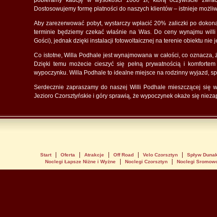
pobieramy kaucję w wysokości 1000 zł, którą oczywiście zwra
Dostosowujemy formę płatności do naszych klientów – istnieje możliw
Aby zarezerwować pobyt, wystarczy wpłacić 20% zaliczki po doko
terminie będziemy czekać właśnie na Was. Do ceny wynajmu willi d
Gości), jednak dzięki instalacji fotowoltaicznej na terenie obiektu nie 
Co istotne, Willa Podhale jest wynajmowana w całości, co oznacza, 
Dzięki temu możecie cieszyć się pełną prywatnością i komforte
wypoczynku. Willa Podhale to idealne miejsce na rodzinny wyjazd, spo
Serdecznie zapraszamy do naszej Willi Podhale mieszczącej się w
Jezioro Czorsztyńskie i góry sprawią, że wypoczynek okaże się niez
|
|
|
|
|
Start
Oferta
Atrakcje
Off Road
Velo Czorsztyn
Spływ Duna
|
|
Noclegi Łapsze Niżne i Wyżne
Noclegi Czorsztyn
Noclegi Sromow