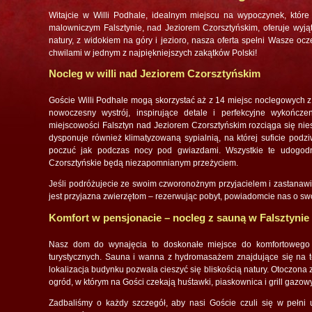
Witajcie w Willi Podhale, idealnym miejscu na wypoczynek, które 
malowniczym Falsztynie, nad Jeziorem Czorsztyńskim, oferuje wyjąt
natury, z widokiem na góry i jezioro, nasza oferta spełni Wasze ocz
chwilami w jednym z najpiękniejszych zakątków Polski!
Nocleg w willi nad Jeziorem Czorsztyńskim
Goście Willi Podhale mogą skorzystać aż z 14 miejsc noclegowych z
nowoczesny wystrój, inspirujące detale i perfekcyjne wykończ
miejscowości Falsztyn nad Jeziorem Czorsztyńskim rozciąga się nie
dysponuje również klimatyzowaną sypialnią, na której suficie pod
poczuć jak podczas nocy pod gwiazdami. Wszystkie te udogodn
Czorsztyńskie będą niezapomnianym przeżyciem.
Jeśli podróżujecie ze swoim czworonożnym przyjacielem i zastanawi
jest przyjazna zwierzętom – rezerwując pobyt, powiadomcie nas o sw
Komfort w pensjonacie – nocleg z sauną w Falsztynie
Nasz dom do wynajęcia to doskonałe miejsce do komfortowego w
turystycznych. Sauna i wanna z hydromasażem znajdujące się na te
lokalizacja budynku pozwala cieszyć się bliskością natury. Otoczon
ogród, w którym na Gości czekają huśtawki, piaskownica i grill gazowy
Zadbaliśmy o każdy szczegół, aby nasi Goście czuli się w pełni 