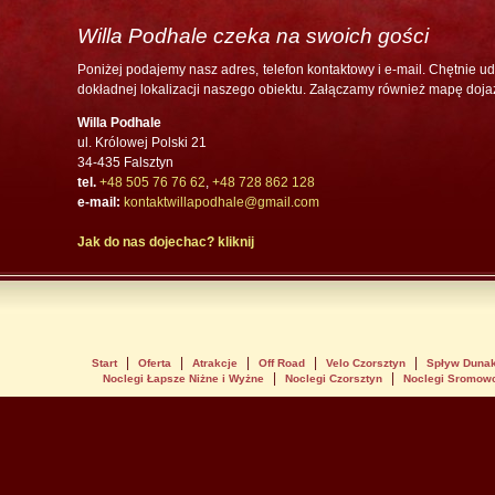
Willa Podhale czeka na swoich gości
Poniżej podajemy nasz adres, telefon kontaktowy i e-mail. Chętnie u
dokładnej lokalizacji naszego obiektu. Załączamy również mapę doja
Willa Podhale
ul. Królowej Polski 21
34-435 Falsztyn
tel.
+48 505 76 76 62
,
+48 728 862 128
e-mail:
kontaktwillapodhale@gmail.com
Jak do nas dojechac? kliknij
|
|
|
|
|
Start
Oferta
Atrakcje
Off Road
Velo Czorsztyn
Spływ Duna
|
|
Noclegi Łapsze Niżne i Wyżne
Noclegi Czorsztyn
Noclegi Sromow